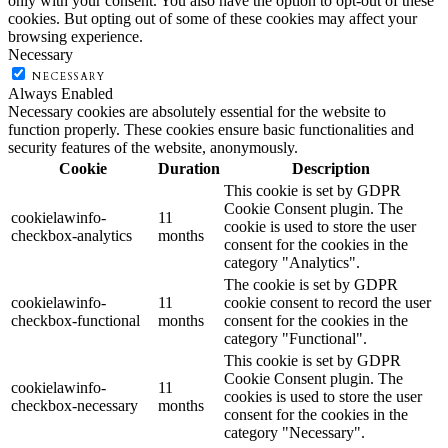
only with your consent. You also have the option to opt-out of these
cookies. But opting out of some of these cookies may affect your
browsing experience.
Necessary
NECESSARY
Always Enabled
Necessary cookies are absolutely essential for the website to
function properly. These cookies ensure basic functionalities and
security features of the website, anonymously.
Cookie
Duration
Description
This cookie is set by GDPR
Cookie Consent plugin. The
cookielawinfo-
11
cookie is used to store the user
checkbox-analytics
months
consent for the cookies in the
category "Analytics".
The cookie is set by GDPR
cookielawinfo-
11
cookie consent to record the user
checkbox-functional
months
consent for the cookies in the
category "Functional".
This cookie is set by GDPR
Cookie Consent plugin. The
cookielawinfo-
11
cookies is used to store the user
checkbox-necessary
months
consent for the cookies in the
category "Necessary".