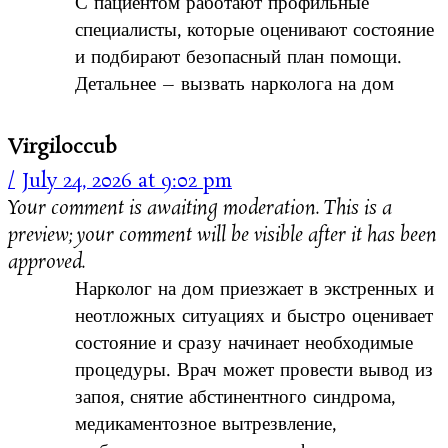
С пациентом работают профильные
специалисты, которые оценивают состояние
и подбирают безопасный план помощи.
Детальнее – вызвать нарколога на дом
Virgiloccub
July 24, 2026 at 9:02 pm
Your comment is awaiting moderation. This is a
preview; your comment will be visible after it has been
approved.
Нарколог на дом приезжает в экстренных и
неотложных ситуациях и быстро оценивает
состояние и сразу начинает необходимые
процедуры. Врач может провести вывод из
запоя, снятие абстинентного синдрома,
медикаментозное вытрезвление,