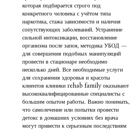
которая подбирается строго под
конкретного человека с учётом типа
наркотика, стажа зависимости и наличия
сопутствующих заболеваний. Устранение
сильной интоксикации, восстановление
организма после запоя, методика УБОД —
для совершения подобных манипуляций
провести в стационаре необходимо
несколько дней. Все необходимые услуги
для сохранения здоровья и красоты
клиентов клиники rehab family оказывают
высококвалифицированные специалисты с
большим опытом работы. Важно понимать,
что самолечение или попытки провести
детокс в домашних условиях без врача
могут привести к серьезным последствиям