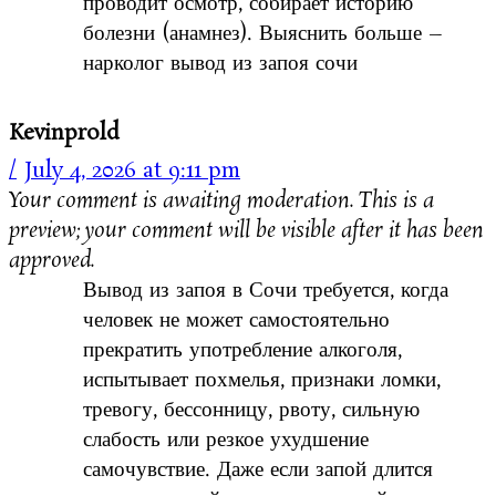
проводит осмотр, собирает историю
болезни (анамнез). Выяснить больше –
нарколог вывод из запоя сочи
Kevinprold
July 4, 2026 at 9:11 pm
Your comment is awaiting moderation. This is a
preview; your comment will be visible after it has been
approved.
Вывод из запоя в Сочи требуется, когда
человек не может самостоятельно
прекратить употребление алкоголя,
испытывает похмелья, признаки ломки,
тревогу, бессонницу, рвоту, сильную
слабость или резкое ухудшение
самочувствие. Даже если запой длится