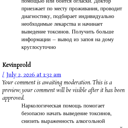
помощью или боится огласки. Доктор
приезжает по месту проживания, проводит
диагностику, подбирает индивидуально
необходимые лекарства и начинает
выведение токсинов. Получить больше
информации – вывод из запоя на дому
круглосуточно
Kevinprold
July 2, 2026 at 1:32 am
Your comment is awaiting moderation. This is a
preview; your comment will be visible after it has been
approved.
Наркологическая помощь помогает
безопасно начать выведение токсинов,
снизить выраженность алкогольной