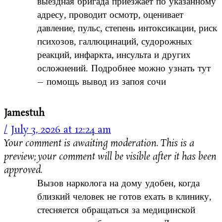
выездная бригада приезжает по указанному
адресу, проводит осмотр, оценивает
давление, пульс, степень интоксикации, риск
психозов, галлюцинаций, судорожных
реакций, инфаркта, инсульта и других
осложнений. Подробнее можно узнать тут
– помощь вывод из запоя сочи
Jamestuh
July 3, 2026 at 12:24 am
Your comment is awaiting moderation. This is a
preview; your comment will be visible after it has been
approved.
Вызов нарколога на дому удобен, когда
близкий человек не готов ехать в клинику,
стесняется обращаться за медицинской