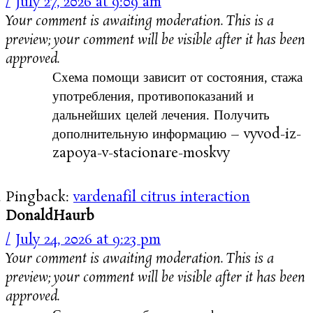
July 27, 2026 at 9:09 am
Your comment is awaiting moderation. This is a
preview; your comment will be visible after it has been
approved.
Схема помощи зависит от состояния, стажа
употребления, противопоказаний и
дальнейших целей лечения. Получить
дополнительную информацию – vyvod-iz-
zapoya-v-stacionare-moskvy
Pingback:
vardenafil citrus interaction
DonaldHaurb
July 24, 2026 at 9:23 pm
Your comment is awaiting moderation. This is a
preview; your comment will be visible after it has been
approved.