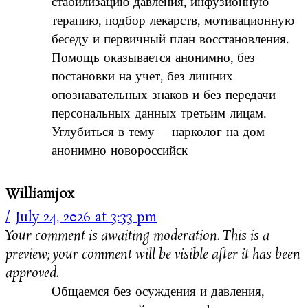
стабилизацию давления, инфузионную
терапию, подбор лекарств, мотивационную
беседу и первичный план восстановления.
Помощь оказывается анонимно, без
постановки на учет, без лишних
опознавательных знаков и без передачи
персональных данных третьим лицам.
Углубиться в тему – нарколог на дом
анонимно новороссийск
Williamjox
July 24, 2026 at 3:33 pm
Your comment is awaiting moderation. This is a
preview; your comment will be visible after it has been
approved.
Общаемся без осуждения и давления,