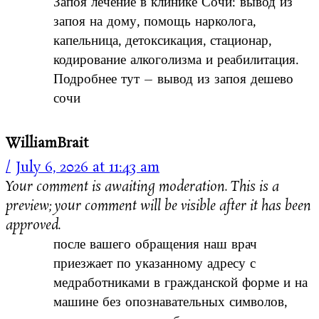
Запоя лечение в клинике Сочи: вывод из
запоя на дому, помощь нарколога,
капельница, детоксикация, стационар,
кодирование алкоголизма и реабилитация.
Подробнее тут – вывод из запоя дешево
сочи
WilliamBrait
July 6, 2026 at 11:43 am
Your comment is awaiting moderation. This is a
preview; your comment will be visible after it has been
approved.
после вашего обращения наш врач
приезжает по указанному адресу с
медработниками в гражданской форме и на
машине без опознавательных символов,