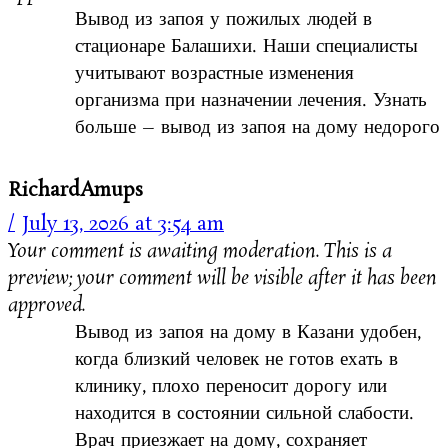
Вывод из запоя у пожилых людей в
стационаре Балашихи. Наши специалисты
учитывают возрастные изменения
организма при назначении лечения. Узнать
больше – вывод из запоя на дому недорого
RichardAmups
July 13, 2026 at 3:54 am
Your comment is awaiting moderation. This is a
preview; your comment will be visible after it has been
approved.
Вывод из запоя на дому в Казани удобен,
когда близкий человек не готов ехать в
клинику, плохо переносит дорогу или
находится в состоянии сильной слабости.
Врач приезжает на дому, сохраняет