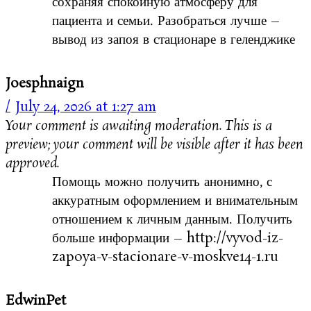
сохраняя спокойную атмосферу для
пациента и семьи. Разобраться лучше –
вывод из запоя в стационаре в геленджике
Joesphnaign
July 24, 2026 at 1:27 am
Your comment is awaiting moderation. This is a
preview; your comment will be visible after it has been
approved.
Помощь можно получить анонимно, с
аккуратным оформлением и внимательным
отношением к личным данным. Получить
больше информации – http://vyvod-iz-
zapoya-v-stacionare-v-moskve14-1.ru
EdwinPet