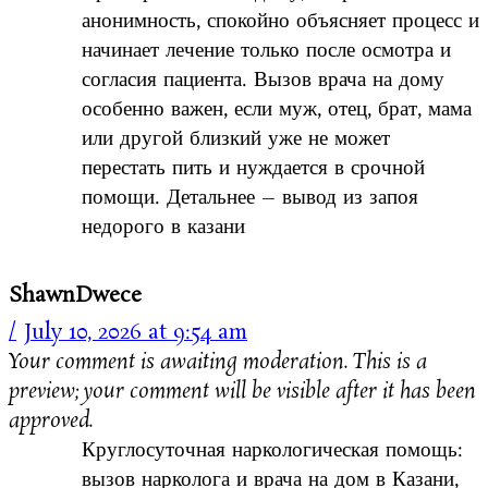
анонимность, спокойно объясняет процесс и
начинает лечение только после осмотра и
согласия пациента. Вызов врача на дому
особенно важен, если муж, отец, брат, мама
или другой близкий уже не может
перестать пить и нуждается в срочной
помощи. Детальнее – вывод из запоя
недорого в казани
ShawnDwece
July 10, 2026 at 9:54 am
Your comment is awaiting moderation. This is a
preview; your comment will be visible after it has been
approved.
Круглосуточная наркологическая помощь:
вызов нарколога и врача на дом в Казани,