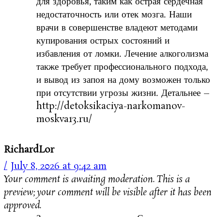
для здоровья, таким как острая сердечная
недостаточность или отек мозга. Наши
врачи в совершенстве владеют методами
купирования острых состояний и
избавления от ломки. Лечение алкоголизма
также требует профессионального подхода,
и вывод из запоя на дому возможен только
при отсутствии угрозы жизни. Детальнее –
http://detoksikaciya-narkomanov-
moskva13.ru/
RichardLor
July 8, 2026 at 9:42 am
Your comment is awaiting moderation. This is a
preview; your comment will be visible after it has been
approved.