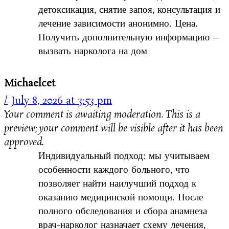
детоксикация, снятие запоя, консультация и
лечение зависимости анонимно. Цена.
Получить дополнительную информацию –
вызвать нарколога на дом
Michaelcet
July 8, 2026 at 3:53 pm
Your comment is awaiting moderation. This is a
preview; your comment will be visible after it has been
approved.
Индивидуальный подход: мы учитываем
особенности каждого больного, что
позволяет найти наилучший подход к
оказанию медицинской помощи. После
полного обследования и сбора анамнеза
врач-нарколог назначает схему лечения,