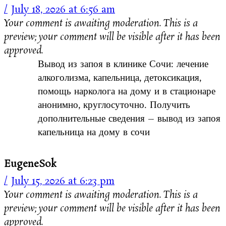
July 18, 2026 at 6:56 am
Your comment is awaiting moderation. This is a
preview; your comment will be visible after it has been
approved.
Вывод из запоя в клинике Сочи: лечение
алкоголизма, капельница, детоксикация,
помощь нарколога на дому и в стационаре
анонимно, круглосуточно. Получить
дополнительные сведения – вывод из запоя
капельница на дому в сочи
EugeneSok
July 15, 2026 at 6:23 pm
Your comment is awaiting moderation. This is a
preview; your comment will be visible after it has been
approved.