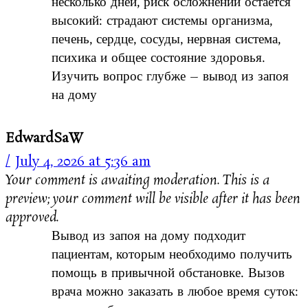
несколько дней, риск осложнений остается
высокий: страдают системы организма,
печень, сердце, сосуды, нервная система,
психика и общее состояние здоровья.
Изучить вопрос глубже – вывод из запоя
на дому
EdwardSaW
July 4, 2026 at 5:36 am
Your comment is awaiting moderation. This is a
preview; your comment will be visible after it has been
approved.
Вывод из запоя на дому подходит
пациентам, которым необходимо получить
помощь в привычной обстановке. Вызов
врача можно заказать в любое время суток: