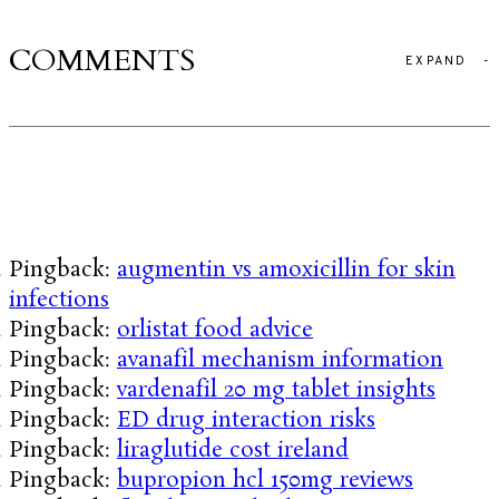
COMMENTS
EXPAND
-
Pingback:
augmentin vs amoxicillin for skin
infections
Pingback:
orlistat food advice
Pingback:
avanafil mechanism information
Pingback:
vardenafil 20 mg tablet insights
Pingback:
ED drug interaction risks
Pingback:
liraglutide cost ireland
Pingback:
bupropion hcl 150mg reviews