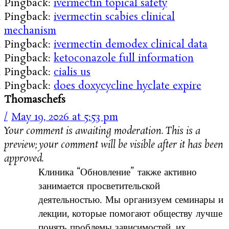
Pingback:
ivermectin topical safety
Pingback:
ivermectin scabies clinical
mechanism
Pingback:
ivermectin demodex clinical data
Pingback:
ketoconazole full information
Pingback:
cialis us
Pingback:
does doxycycline hyclate expire
Thomaschefs
May 19, 2026 at 5:53 pm
Your comment is awaiting moderation. This is a
preview; your comment will be visible after it has been
approved.
Клиника “Обновление” также активно
занимается просветительской
деятельностью. Мы организуем семинары и
лекции, которые помогают обществу лучше
понять проблемы зависимостей, их