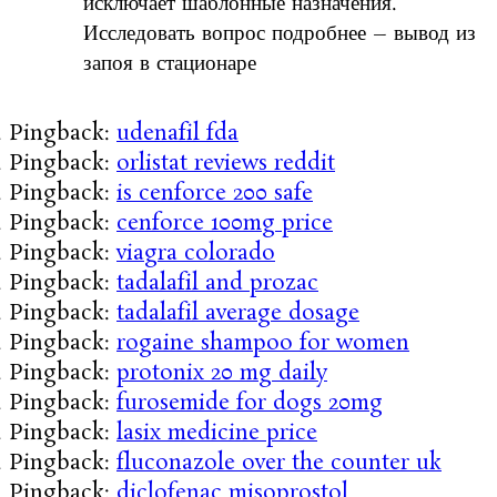
исключает шаблонные назначения.
Исследовать вопрос подробнее – вывод из
запоя в стационаре
Pingback:
udenafil fda
Pingback:
orlistat reviews reddit
Pingback:
is cenforce 200 safe
Pingback:
cenforce 100mg price
Pingback:
viagra colorado
Pingback:
tadalafil and prozac
Pingback:
tadalafil average dosage
Pingback:
rogaine shampoo for women
Pingback:
protonix 20 mg daily
Pingback:
furosemide for dogs 20mg
Pingback:
lasix medicine price
Pingback:
fluconazole over the counter uk
Pingback:
diclofenac misoprostol